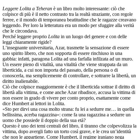
Leggere Lolita a Teheran
è un libro molto interessante: ciò che
colpisce di più è il netto contrasto tra la realtà straziante, con regole
ferree, e il mondo di temporanea beatitudine che le ragazze creavano
leggendo. Per loro la letteratura era un modo per sfuggire alla verità
che le circondava.
Perché leggere proprio
Lolita
in un luogo del genere e con delle
leggi chiaramente rigide?
L’insegnante universitaria, Azar, trasmette la sensazione di essere
uno spirito libero, che non sopporta di essere rinchiuso in una
gabbia: infatti, paragona Lolita ad una farfalla infilzata ad un muro.
Un essere pieno di vitalità, una vitalità che viene strappata da un
liberticida, a cui non importa del passato, della persona o di
conoscerla, ma semplicemente di controllare, e sottrarre la libertà, un
diritto inalienabile.
Ciò che colpisce maggiormente è che il liberticida sottrae il diritto di
libertà alla vittima, e come anche Azar ribadisce, accusa la vittima di
non essere in grado di vivere per conto proprio, esattamente come
dice Humbert ai lettori in Lolita.
«Sto per dirvi una cosa molto strana: fu lei a sedurre me… in quella
bellissima, acerba ragazzina»: come fa una ragazzina a sedurre un
uomo che possiede il doppio della sua età?
Questo è uno dei temi centrali del libro, il tiranno che colpevolizza la
vittima, dopo avergli fatto un torto così grave, e le crea un’identità
che non le appartiene. Come Humbert, il regime iraniano nega