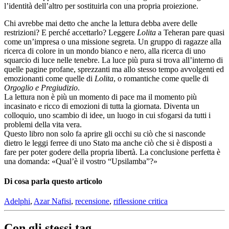
l’identità dell’altro per sostituirla con una propria proiezione.
Chi avrebbe mai detto che anche la lettura debba avere delle
restrizioni? E perché accettarlo? Leggere
Lolita
a Teheran pare quasi
come un’impresa o una missione segreta. Un gruppo di ragazze alla
ricerca di colore in un mondo bianco e nero, alla ricerca di uno
squarcio di luce nelle tenebre. La luce più pura si trova all’interno di
quelle pagine profane, sprezzanti ma allo stesso tempo avvolgenti ed
emozionanti come quelle di
Lolita
, o romantiche come quelle di
Orgoglio e Pregiudizio
.
La lettura non è più un momento di pace ma il momento più
incasinato e ricco di emozioni di tutta la giornata. Diventa un
colloquio, uno scambio di idee, un luogo in cui sfogarsi da tutti i
problemi della vita vera.
Questo libro non solo fa aprire gli occhi su ciò che si nasconde
dietro le leggi ferree di uno Stato ma anche ciò che si è disposti a
fare per poter godere della propria libertà. La conclusione perfetta è
una domanda: «Qual’è il vostro “Upsilamba”?»
Di cosa parla questo articolo
Adelphi
,
Azar Nafisi
,
recensione
,
riflessione critica
Con gli stessi tag