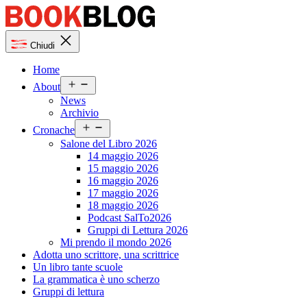
Salta
al
contenuto
Bookblog
Chiudi
Home
Apri
About
menu
News
Archivio
Apri
Cronache
menu
Salone del Libro 2026
14 maggio 2026
15 maggio 2026
16 maggio 2026
17 maggio 2026
18 maggio 2026
Podcast SalTo2026
Gruppi di Lettura 2026
Mi prendo il mondo 2026
Adotta uno scrittore, una scrittrice
Un libro tante scuole
La grammatica è uno scherzo
Gruppi di lettura