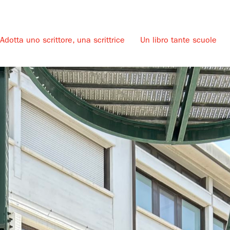
Adotta uno scrittore, una scrittrice
Un libro tante scuole
u