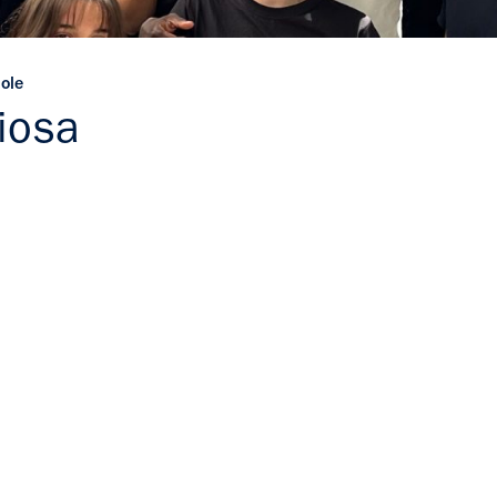
uole
iosa