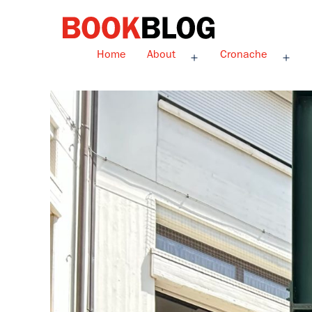
Salta
al
contenuto
Bookblog
Home
About
Cronache
Apri
Apri
menu
men