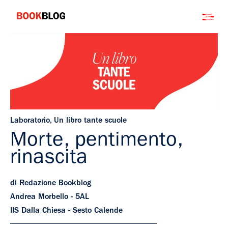
Salta
Bookblog
al
contenuto
Laboratorio
,
Un libro tante scuole
Morte, pentimento,
rinascita
di Redazione Bookblog
Andrea Morbello - 5AL
IIS Dalla Chiesa - Sesto Calende