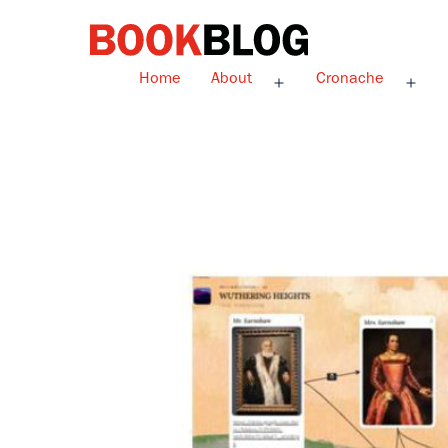
Salta
al
contenuto
Bookblog
Home
About
Cronache
Apri
Apri
menu
men