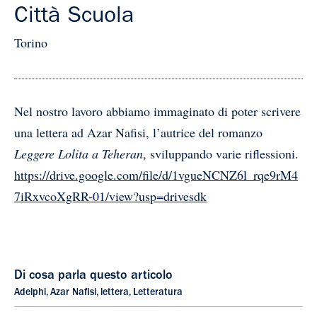
Città Scuola
Torino
Nel nostro lavoro abbiamo immaginato di poter scrivere
una lettera ad Azar Nafisi, l’autrice del romanzo
Leggere Lolita a Teheran
, sviluppando varie riflessioni.
https://drive.google.com/file/d/1vgueNCNZ6l_rqe9rM4
7iRxvcoXgRR-01/view?usp=drivesdk
Di cosa parla questo articolo
Adelphi
,
Azar Nafisi
,
lettera
,
Letteratura