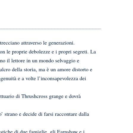
ntrecciano attraverso le generazioni.
n le proprie debolezze e i propri segreti. La
ano il lettore in un mondo selvaggio e
ulcro della storia, ma è un amore distorto e
ngenuità e a volte l’inconsapevolezza dei
ittuario di Thrushcross grange e dovrà
o’ strano e decide di farsi raccontare dalla
istiche di due famiglie, gli Earnshaw e i