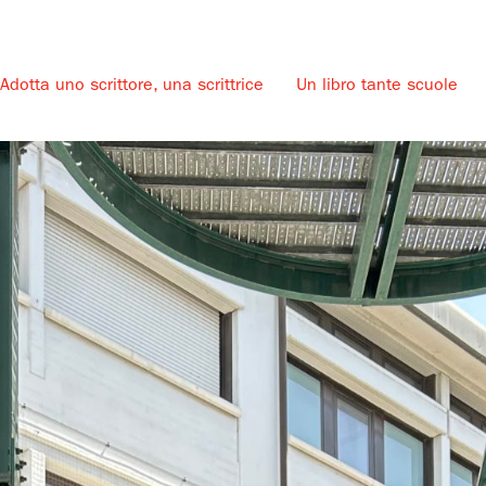
Adotta uno scrittore, una scrittrice
Un libro tante scuole
u