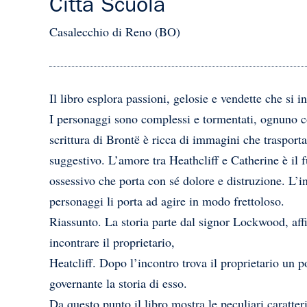
Città Scuola
Casalecchio di Reno (BO)
Il libro esplora passioni, gelosie e vendette che si i
I personaggi sono complessi e tormentati, ognuno co
scrittura di Brontë è ricca di immagini che trasport
suggestivo. L’amore tra Heathcliff e Catherine è il f
ossessivo che porta con sé dolore e distruzione. L’i
personaggi li porta ad agire in modo frettoloso.
Riassunto. La storia parte dal signor Lockwood, aff
incontrare il proprietario,
Heatcliff. Dopo l’incontro trova il proprietario un p
governante la storia di esso.
Da questo punto il libro mostra le peculiari caratter