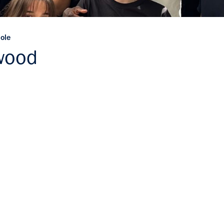
uole
wood