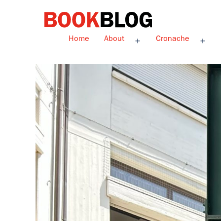
Salta
al
contenuto
Bookblog
Home
About
Cronache
Apri
Apri
menu
men