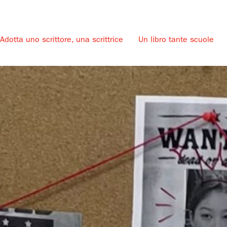
Adotta uno scrittore, una scrittrice
Un libro tante scuole
u