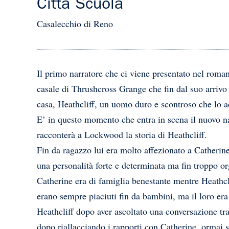
Città Scuola
Casalecchio di Reno
Il primo narratore che ci viene presentato nel roma
casale di Thrushcross Grange che fin dal suo arrivo è
casa, Heathcliff, un uomo duro e scontroso che lo ac
E’ in questo momento che entra in scena il nuovo n
racconterà a Lockwood la storia di Heathcliff.
Fin da ragazzo lui era molto affezionato a Catherin
una personalità forte e determinata ma fin troppo or
Catherine era di famiglia benestante mentre Heathcl
erano sempre piaciuti fin da bambini, ma il loro er
Heathcliff dopo aver ascoltato una conversazione tr
dopo riallacciando i rapporti con Catherine, ormai 