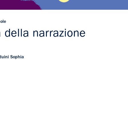
uole
ta della narrazione
rduini Sophia