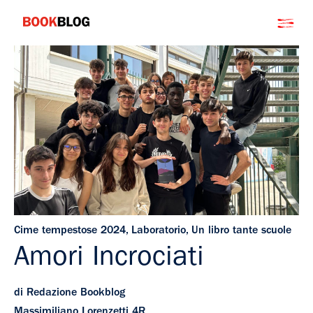
Salta
Bookblog
al
contenuto
Cime tempestose 2024
,
Laboratorio
,
Un libro tante scuole
Amori Incrociati
di Redazione Bookblog
Massimiliano Lorenzetti 4R