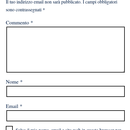
Il tuo indirizzo email non sarà pubblicato.
I campi obbligatori
sono contrassegnati
*
Commento
*
Nome
*
Email
*
Salva il mio nome, email e sito web in questo browser per