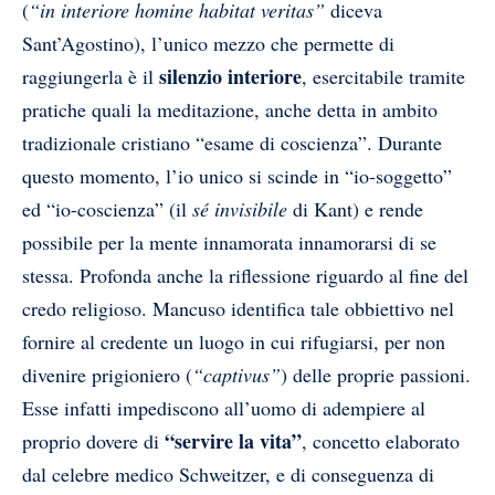
(
“in interiore homine habitat veritas”
diceva
Sant’Agostino), l’unico mezzo che permette di
silenzio interiore
raggiungerla è il
, esercitabile tramite
pratiche quali la meditazione, anche detta in ambito
tradizionale cristiano “esame di coscienza”. Durante
questo momento, l’io unico si scinde in “io-soggetto”
ed “io-coscienza” (il
sé invisibile
di Kant) e rende
possibile per la mente innamorata innamorarsi di se
stessa. Profonda anche la riflessione riguardo al fine del
credo religioso. Mancuso identifica tale obbiettivo nel
fornire al credente un luogo in cui rifugiarsi, per non
divenire prigioniero (
“captivus”
) delle proprie passioni.
Esse infatti impediscono all’uomo di adempiere al
“servire la vita”
proprio dovere di
, concetto elaborato
dal celebre medico Schweitzer, e di conseguenza di