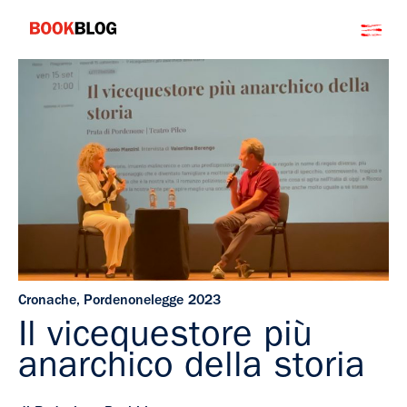
Salta
Bookblog
al
contenuto
Cronache
,
Pordenonelegge 2023
Il vicequestore più
anarchico della storia