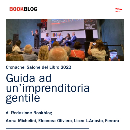
Salta
Bookblog
al
contenuto
Cronache
,
Salone del Libro 2022
Guida ad
un’imprenditoria
gentile
di Redazione Bookblog
Anna Michelini, Eleonora Oliviero, Liceo L.Ariosto, Ferrara