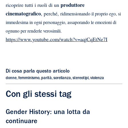
produttore
ricoprire tutti i ruoli di un
cinematografico
, perché,
ridimensionando il proprio ego,
si
immedesima in ogni personaggio, assaporando le emozioni di
ognuno per renderle verosimili.
https://www.youtube.com/watch?v=aqjCqEtNe7I
Di cosa parla questo articolo
donne
,
femminismo
,
parità
,
sorellanza
,
stereotipi
,
violenza
Con gli stessi tag
Gender History: una lotta da
continuare