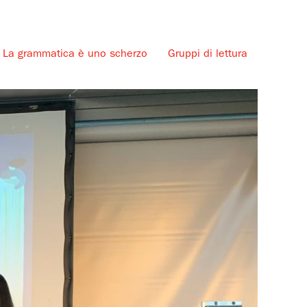
La grammatica è uno scherzo
Gruppi di lettura