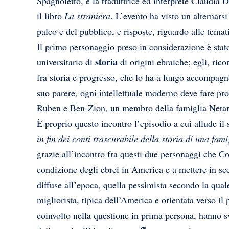
Spagnoletto, e la traduttrice ed interprete Claudia 
il libro
La straniera
. L’evento ha visto un alternars
palco e del pubblico, e risposte, riguardo alle temat
Il primo personaggio preso in considerazione è sta
storia
universitario di
di origini ebraiche; egli, rico
fra storia e progresso, che lo ha a lungo accompagna
suo parere, ogni intellettuale moderno deve fare prop
Ruben e Ben-Zion, un membro della famiglia Netanya
È proprio questo incontro l’episodio a cui allude il 
in fin dei conti trascurabile della storia di una fami
grazie all’incontro fra questi due personaggi che Coh
condizione degli ebrei in America e a mettere in sce
diffuse all’epoca, quella pessimista secondo la qual
migliorista, tipica dell’America e orientata verso il
coinvolto nella questione in prima persona, hanno sv