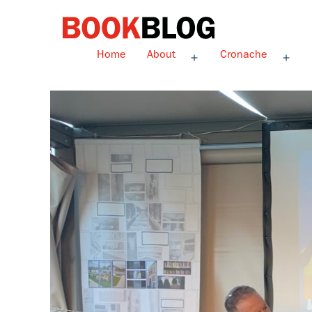
Salta
al
contenuto
Bookblog
Home
About
Cronache
Apri
Apri
menu
men