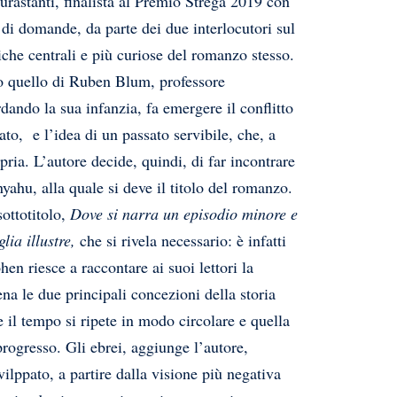
Durastanti, finalista al Premio Strega 2019 con
i di domande, da parte dei due interlocutori sul
iche centrali e più curiose del romanzo stesso.
to quello di Ruben Blum, professore
rdando la sua infanzia, fa emergere il conflitto
to, e l’idea di un passato servibile, che, a
ria. L’autore decide, quindi, di far incontrare
hu, alla quale si deve il titolo del romanzo.
sottotitolo,
Dove si narra un episodio minore e
glia illustre,
che si rivela necessario: è infatti
en riesce a raccontare ai suoi lettori la
na le due principali concezioni della storia
e il tempo si ripete in modo circolare e quella
 progresso. Gli ebrei, aggiunge l’autore,
ilppato, a partire dalla visione più negativa