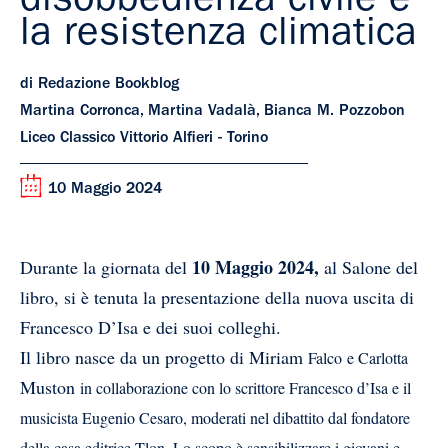
disobbedienza civile e
la resistenza climatica
di Redazione Bookblog
Martina Corronca, Martina Vadalà, Bianca M. Pozzobon
Liceo Classico Vittorio Alfieri - Torino
10 Maggio 2024
10 Maggio 2024,
Durante la giornata del
al Salone del
libro, si è tenuta la presentazione della nuova uscita di
Francesco D’Isa e dei suoi colleghi.
Il libro nasce da un progetto di Miriam
Falc
o
e Ca
rlotta
Muston
in collaborazione con lo scrittore Francesco d’Isa e il
musicista Eugenio Cesaro, moderati nel dibattito dal fondatore
della casa editrice Tlon. Lo scopo è sensibilizzare i giovani e