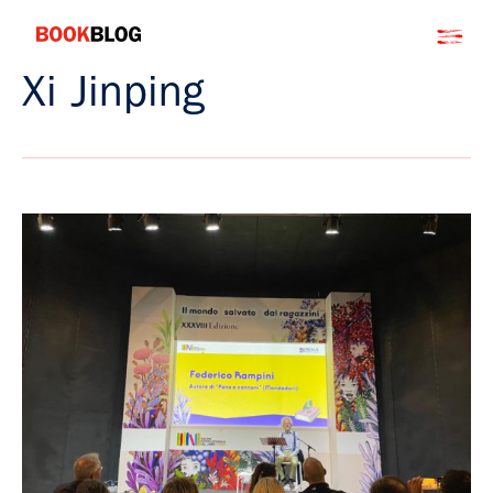
Salta
Bookblog
al
contenuto
Xi Jinping