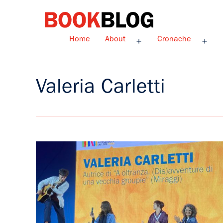
Salta
al
contenuto
Bookblog
Home
About
Cronache
Apri
Apri
menu
men
Valeria Carletti