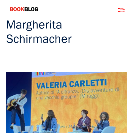
Salta
Bookblog
al
contenuto
Margherita
Schirmacher