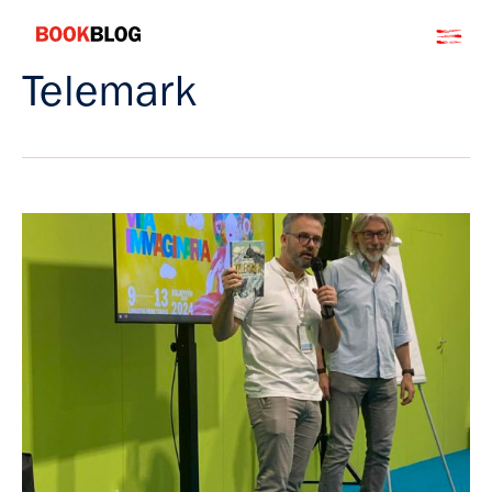
Salta
Bookblog
al
contenuto
Telemark