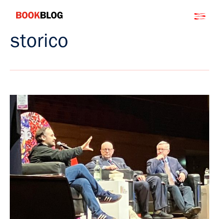
Salta
Bookblog
al
contenuto
storico