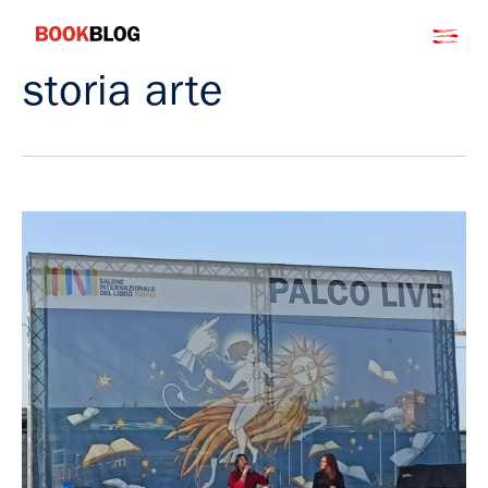
Salta
Bookblog
al
contenuto
storia arte