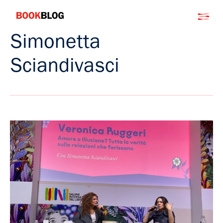
Salta
Bookblog
al
contenuto
Simonetta
Sciandivasci