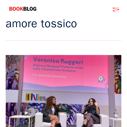
Salta
Bookblog
al
contenuto
amore tossico