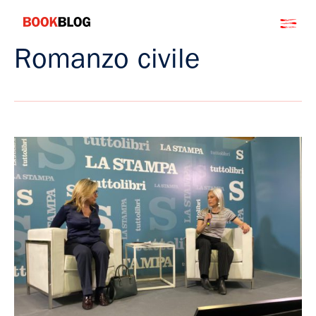
Salta
Bookblog
al
contenuto
Romanzo civile