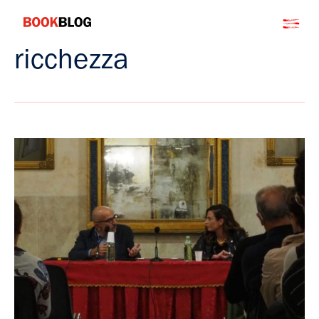
Salta
Bookblog
al
contenuto
ricchezza