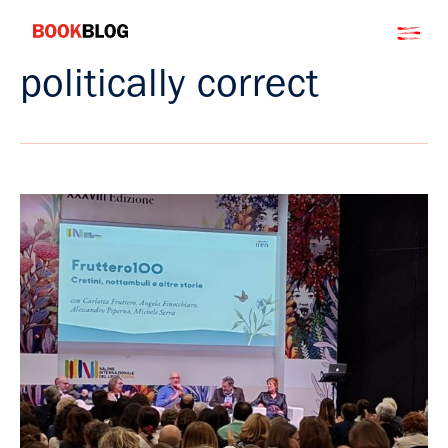
Salta
Bookblog
al
contenuto
politically correct