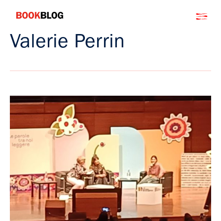
Salta
Bookblog
al
contenuto
Valerie Perrin