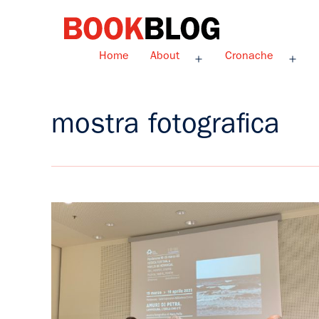
Salta
al
contenuto
Bookblog
Home
About
Cronache
Apri
Apri
menu
men
mostra fotografica