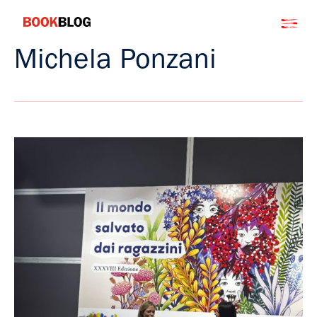
Salta
Bookblog
al
contenuto
Michela Ponzani