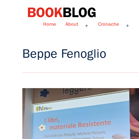
Salta
al
contenuto
Bookblog
Home
About
Cronache
Apri
Apri
menu
men
Beppe Fenoglio