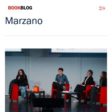
Salta
Bookblog
al
contenuto
Marzano