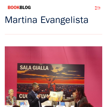
Salta
Bookblog
al
contenuto
Martina Evangelista