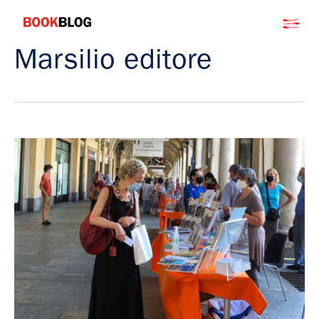
Salta
Bookblog
al
contenuto
Marsilio editore