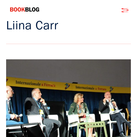
Salta
Bookblog
al
contenuto
Liina Carr