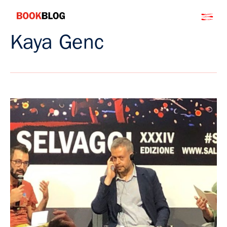
Salta
Bookblog
al
contenuto
Kaya Genc