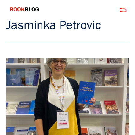
Salta
Bookblog
al
contenuto
Jasminka Petrovic