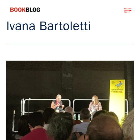
Salta
Bookblog
al
contenuto
Ivana Bartoletti