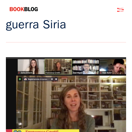
Salta
Bookblog
al
contenuto
guerra Siria