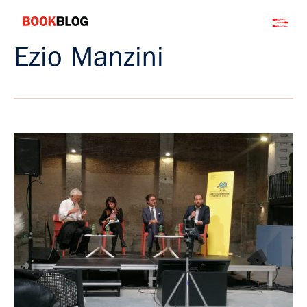
Salta
Bookblog
al
contenuto
Ezio Manzini