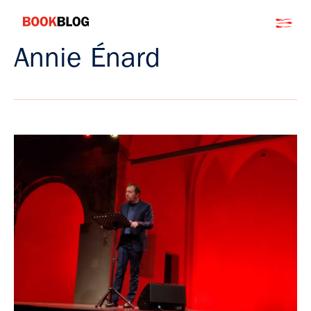
Salta
Bookblog
al
contenuto
Annie Énard