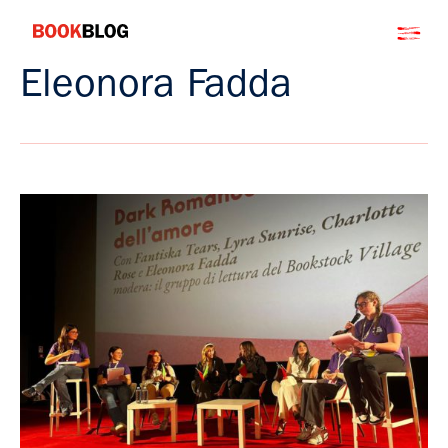
Salta
Bookblog
al
contenuto
Eleonora Fadda