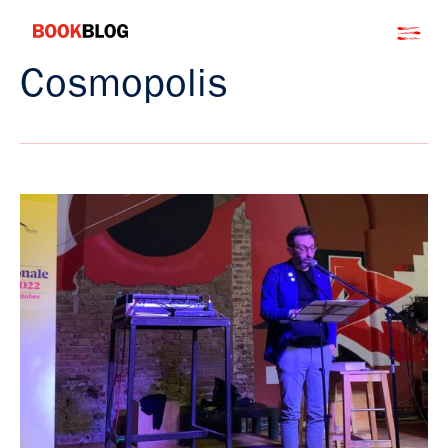
Salta
Bookblog
al
contenuto
Cosmopolis