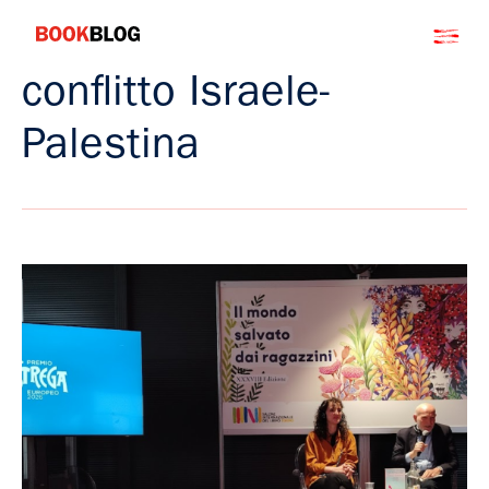
Salta
Bookblog
al
contenuto
conflitto Israele-
Palestina