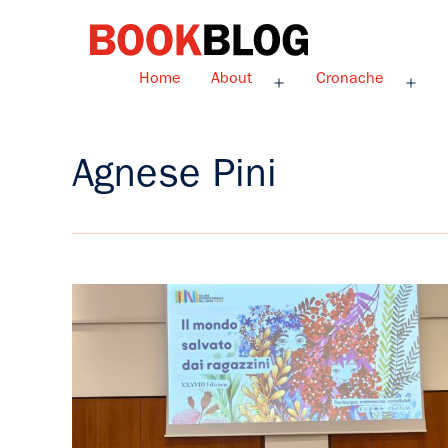
Salta
al
contenuto
Bookblog
Home
About
Cronache
Apri
Apri
menu
men
Agnese Pini