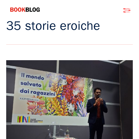
Salta
Bookblog
al
contenuto
35 storie eroiche