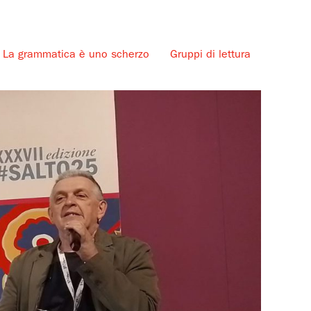
La grammatica è uno scherzo
Gruppi di lettura