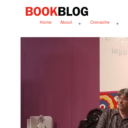
Salta
al
contenuto
Bookblog
Home
About
Cronache
Apri
Apri
menu
men