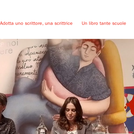
Adotta uno scrittore, una scrittrice
Un libro tante scuole
u