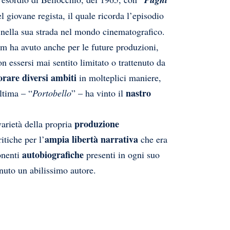
l giovane regista, il quale ricorda l’episodio
nella sua strada nel mondo cinematografico.
lm ha avuto anche per le future produzioni,
non essersi mai sentito limitato o trattenuto da
orare diversi ambiti
in molteplici maniere,
nastro
ultima – “
Portobello
” – ha vinto il
produzione
varietà della propria
ampia libertà narrativa
itiche per l’
che era
autobiografiche
onenti
presenti in ogni suo
enuto un abilissimo autore.