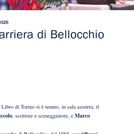
2026
arriera di Bellocchio
ibro di Torino si è tenuto, in sala azzurra, il
iccolo
Marco
, scrittore e sceneggiatore, e
’esordio di Bellocchio, del 1965, con
“Pugni