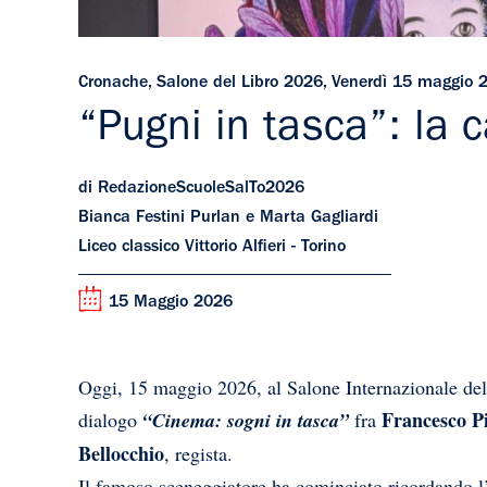
Cronache
,
Salone del Libro 2026
,
Venerdì 15 maggio 
“Pugni in tasca”: la c
di RedazioneScuoleSalTo2026
Bianca Festini Purlan e Marta Gagliardi
Liceo classico Vittorio Alfieri - Torino
15 Maggio 2026
Oggi, 15 maggio 2026, al Salone Internazionale del L
Francesco P
dialogo
“Cinema: sogni in tasca”
fra
Bellocchio
, regista.
Il famoso sceneggiatore ha cominciato ricordando l