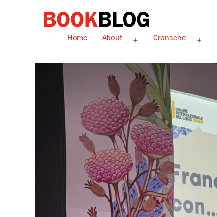
Salta
al
contenuto
Bookblog
Home
About
Cronache
Apri
Apri
menu
men