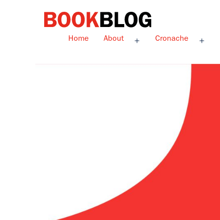
Salta
al
contenuto
Bookblog
Home
About
Cronache
Apri
Apri
menu
men