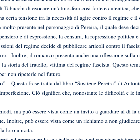
i Tabucchi di evocare un’atmosfera così forte e autentica, che 
 certa tensione tra la necessità di agire contro il regime e il
 è molto presente nel personaggio di Pereira, il quale deve dec
ensiero e di espressione, la censura, la repressione politica e
essioni del regime decide di pubblicare articoli contro il fasc
ario. Inoltre, il romanzo presenta anche una riflessione sulla m
la storia del fratello, vittima del regime fascista. Questo tema
per non ripeterle nel futuro.
o” – Questa frase tratta dal libro “Sostiene Pereira” di Anto
imperfezione. Ciò significa che, nonostante le difficoltà e le i
modi, ma può essere vista come un invito a guardare al di là d
te. Inoltre, può essere vista come un richiamo a non giudicare l
la loro unicità.
rsi, ad apprezzare la sua bellezza in ogni sua sfaccettatura e a