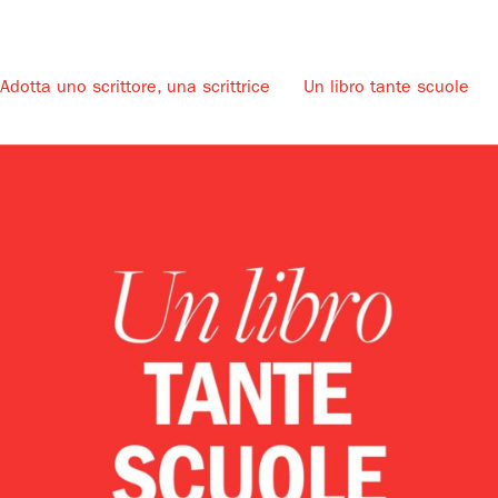
Adotta uno scrittore, una scrittrice
Un libro tante scuole
u