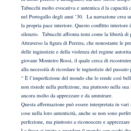
Tabucchi molto evocativa e autentica d la capacità d
nel Portogallo degli anni ’30. La narrazione crea una
la propria pace interiore. Questo conflitto interiore
silenzio. Tabucchi affronta temi come la libertà di p
Attraverso la figura di Pereira, che nonostante le pr
delle ingiustizie e della violenza del regime autorit
giovane Monteiro Rossi, il quale cerca di ricostruire 
alla necessità di ricordare le ingiustizie del passato 
“ È l’imperfezione del mondo che lo rende così bell
non risiede nella perfezione, ma piuttosto nella sua 
ancora molto da apprezzare e da ammirare.
Questa affermazione può essere interpretata in vari 
cose nella loro autenticità, anche se non sono perfet
perfezione, ma piuttosto a riconoscere e apprezzare 
La frase ci invita a guardare il mondo con occhi dive