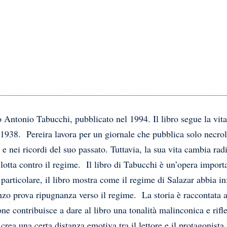
 Antonio Tabucchi, pubblicato nel 1994. Il libro segue la vita 
 1938. Pereira lavora per un giornale che pubblica solo necrol
 e nei ricordi del suo passato. Tuttavia, la sua vita cambia ra
 lotta contro il regime. Il libro di Tabucchi è un’opera import
n particolare, il libro mostra come il regime di Salazar abbia i
nzo prova ripugnanza verso il regime. La storia è raccontata a
ne contribuisce a dare al libro una tonalità malinconica e rifle
crea una certa distanza emotiva tra il lettore e il protagonist