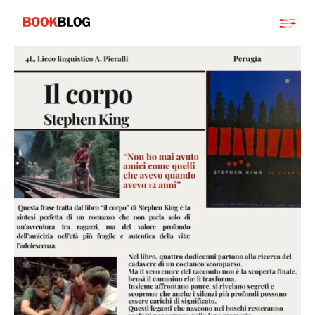
Salta
Bookblog
al
contenuto